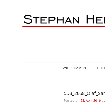
Skip
to
content
WILLKOMMEN
TRA
5D3_2658_Olaf_Sa
Posted on
28. April 2016
b