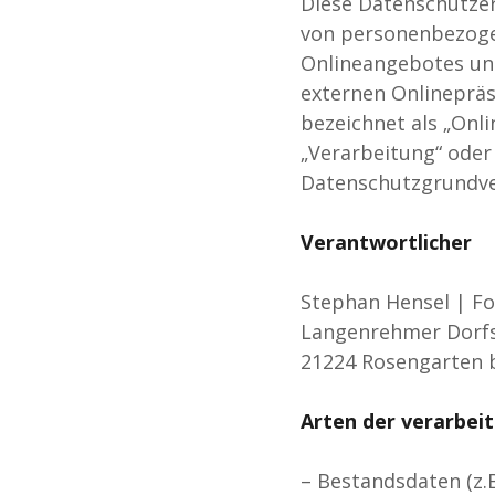
Diese Datenschutzer
von personenbezoge
Onlineangebotes un
externen Onlinepräs
bezeichnet als „Onli
„Verarbeitung“ oder 
Datenschutzgrundv
Verantwortlicher
Stephan Hensel | Fo
Langenrehmer Dorfs
21224 Rosengarten 
Arten der verarbei
– Bestandsdaten (z.