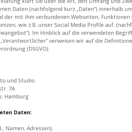
klärung klärt Sie über die Art, den Umfang und Zw
nen Daten (nachfolgend kurz „Daten“) innerhalb un
d der mit ihm verbundenen Webseiten, Funktionen 
enzen, wie z.B. unser Social Media Profile auf. (na
neangebot“). Im Hinblick auf die verwendeten Begriffl
„Verantwortlicher“ verweisen wir auf die Definitione
erordnung (DSGVO).
to und Studio
tr. 7A
b. Hamburg
teten Daten:
B., Namen, Adressen).