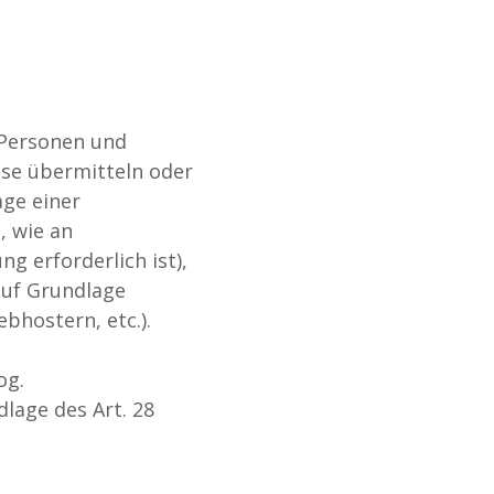
 Personen und
ese übermitteln oder
age einer
, wie an
ng erforderlich ist),
 auf Grundlage
bhostern, etc.).
og.
lage des Art. 28