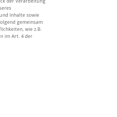
eck der Verarbeitung
seres
und Inhalte sowie
chfolgend gemeinsam
ichkeiten, wie z.B.
n im Art. 4 der