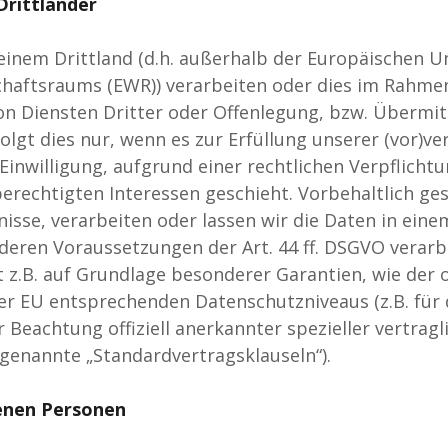
Drittländer
 einem Drittland (d.h. außerhalb der Europäischen U
haftsraums (EWR)) verarbeiten oder dies im Rahme
n Diensten Dritter oder Offenlegung, bzw. Übermit
folgt dies nur, wenn es zur Erfüllung unserer (vor)ver
Einwilligung, aufgrund einer rechtlichen Verpflicht
erechtigten Interessen geschieht. Vorbehaltlich ges
nisse, verarbeiten oder lassen wir die Daten in ein
eren Voraussetzungen der Art. 44 ff. DSGVO verarbe
 z.B. auf Grundlage besonderer Garantien, wie der o
der EU entsprechenden Datenschutzniveaus (z.B. für
er Beachtung offiziell anerkannter spezieller vertragl
 genannte „Standardvertragsklauseln“).
enen Personen