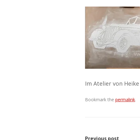
Im Atelier von Heik
Bookmark the
permalink
.
Post
Previous post