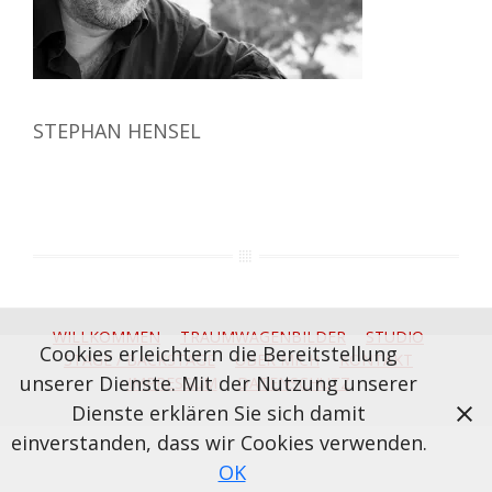
STEPHAN HENSEL
WILLKOMMEN
TRAUMWAGENBILDER
STUDIO
Cookies erleichtern die Bereitstellung
STAGE / BACKSTAGE
ÜBER MICH
KONTAKT
unserer Dienste. Mit der Nutzung unserer
IMPRESSUM
DATENSCHUTZ
Dienste erklären Sie sich damit
einverstanden, dass wir Cookies verwenden.
OK